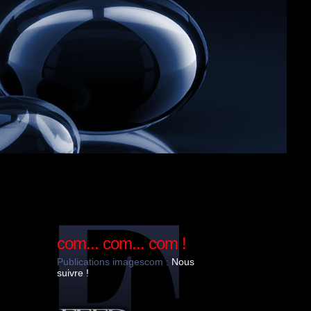
com... com... com !
Publications imagescom :
Nous
suivre !