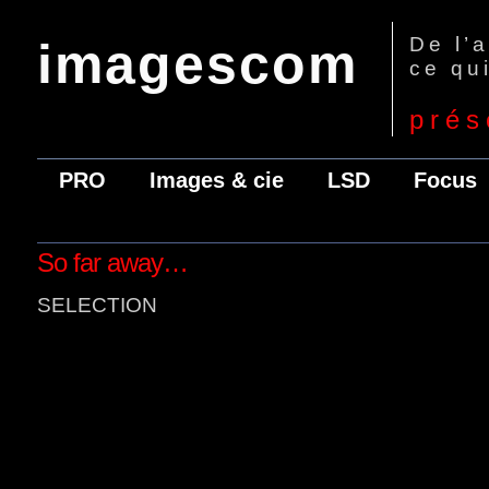
De l’
imagescom
ce qui
prés
PRO
Images & cie
LSD
Focus
So far away…
SELECTION