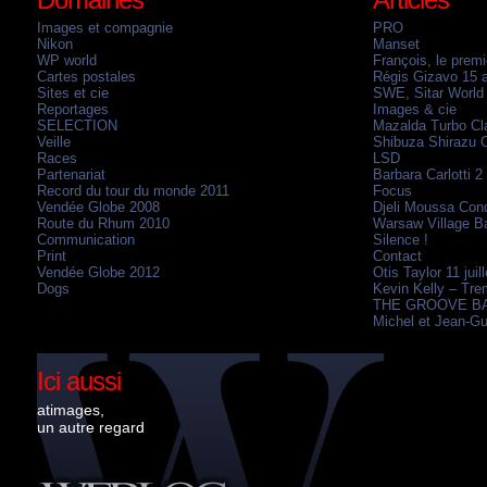
Images et compagnie
PRO
Nikon
Manset
WP world
François, le premi
Cartes postales
Régis Gizavo 15 
Sites et cie
SWE, Sitar World
Reportages
Images & cie
SELECTION
Mazalda Turbo Cla
Veille
Shibuza Shirazu O
Races
LSD
Partenariat
Barbara Carlotti 2
Record du tour du monde 2011
Focus
Vendée Globe 2008
Djeli Moussa Cond
Route du Rhum 2010
Warsaw Village Ba
Communication
Silence !
Print
Contact
Vendée Globe 2012
Otis Taylor 11 juil
Dogs
Kevin Kelly – Tre
THE GROOVE BAN
Michel et Jean-Gu
Ici aussi
atimages,
un autre regard