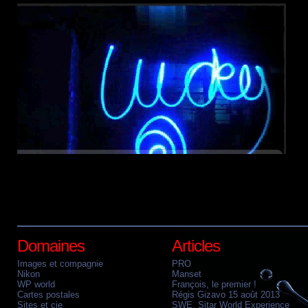
voir la suite...
SELECTION
artistes
images
Marqué :
\ Étiquettes :
,
,
lightpainting
sélection
,
Domaines
Articles
Images et compagnie
PRO
Nikon
Manset
WP world
François, le premier !
Cartes postales
Régis Gizavo 15 août 2013
Sites et cie
SWE, Sitar World Experience