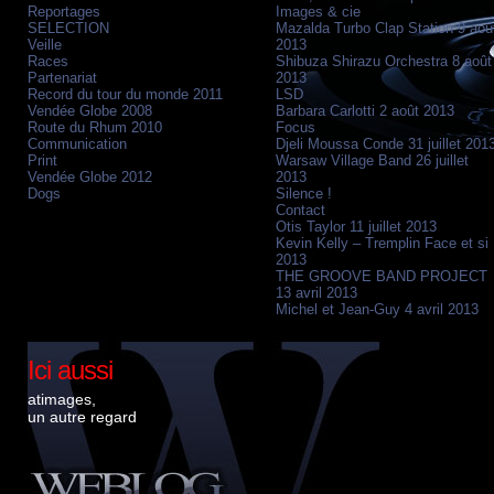
Reportages
Images & cie
SELECTION
Mazalda Turbo Clap Station 9 aoû
Veille
2013
Races
Shibuza Shirazu Orchestra 8 août
Partenariat
2013
Record du tour du monde 2011
LSD
Vendée Globe 2008
Barbara Carlotti 2 août 2013
Route du Rhum 2010
Focus
Communication
Djeli Moussa Conde 31 juillet 201
Print
Warsaw Village Band 26 juillet
Vendée Globe 2012
2013
Dogs
Silence !
Contact
Otis Taylor 11 juillet 2013
Kevin Kelly – Tremplin Face et si
2013
THE GROOVE BAND PROJECT
13 avril 2013
Michel et Jean-Guy 4 avril 2013
Ici aussi
atimages,
un autre regard