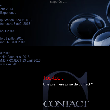
s'apprécie...
er !
ffinités...
août 2013
 Experience
p Station 9 août 2013
e
site
vendée
rchestra 8 août 2013
,
,
 août 2013
e 31 juillet 2013
nd 26 juillet 2013
let 2013
mplin Face et si 2013
D PROJECT 13 avril 2013
y 4 avril 2013
Toc-toc...
Une première prise de contact ?