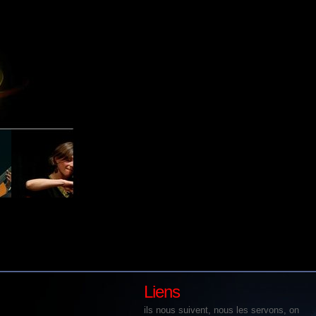
,
sicien,
Partenariat
Races
SE
Marqué :
,
,
conseil
festival
gîte
marqua
,
,
,
publicité
site
Wordpress
,
,
artiste
ettes :
,
maloyaz
,
Liens
ils nous suivent, nous les servons, on