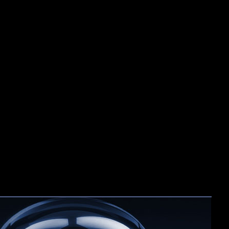
LECTION
artistes
\ Étiquettes :
,
ge
musique
océan
photo
,
,
,
,