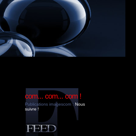
com... com... com !
Publications imagescom :
Nous
suivre !