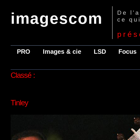
De l’
imagescom
ce qui
prés
PRO
Images & cie
LSD
Focus
Classé :
Tinley