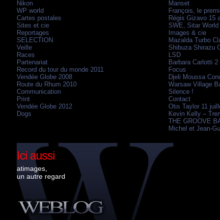
Nikon
Manset
WP world
François, le premi
Contes et musique en Vendée, et ailleurs si a
Cartes postales
Régis Gizavo 15 
voir la suite...
Sites et cie
SWE, Sitar World
Reportages
Images & cie
SELECTION
Mazalda Turbo Cla
Sites et cie
artistes
conte
musiqu
Marqué :
Veille
\ Étiquettes :
,
Shibuza Shirazu O
,
Races
LSD
Partenariat
Barbara Carlotti 2
Record du tour du monde 2011
Focus
Vendée Globe 2008
Djeli Moussa Cond
Route du Rhum 2010
Warsaw Village Ba
Communication
Silence !
Print
Contact
Vendée Globe 2012
Otis Taylor 11 juil
Dogs
Kevin Kelly – Tre
THE GROOVE BAN
Michel et Jean-Gu
Ici aussi
atimages,
un autre regard