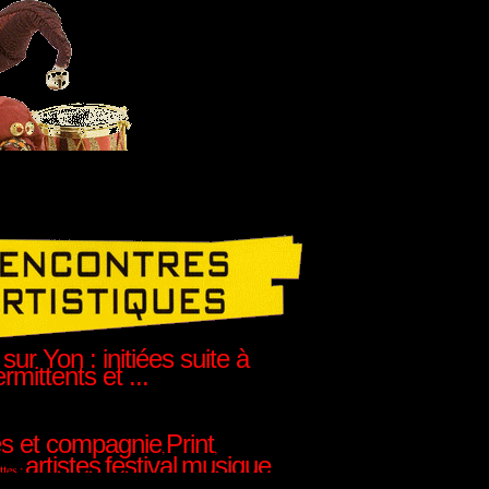
ur Yon : initiées suite à
rmittents et ...
é à l'occasion d'un
soit associé à une
ons sans doute vous aider à
s et compagnie
Print
,
,
artistes
festival
musique
ttes :
,
,
,