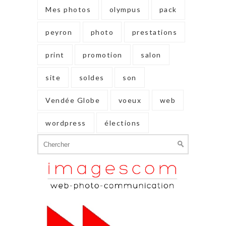
Mes photos
olympus
pack
peyron
photo
prestations
print
promotion
salon
site
soldes
son
Vendée Globe
voeux
web
wordpress
élections
Search
for: